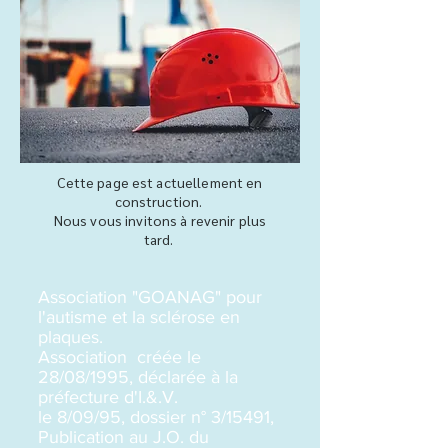
Cette page est actuellement en
construction.
Nous vous invitons à revenir plus
tard.
Association "GOANAG" pour
l'autisme et la sclérose en
plaques.
Association créée le
28/08/1995, déclarée à la
préfecture d'I.&.V.
le 8/09/95, dossier n° 3/15491,
Publication au J.O. du