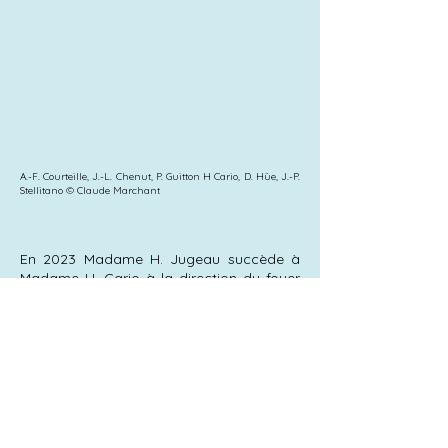
A.-F. Courteille, J.-L. Chenut, P
. Guitton H Cario, D. Hüe, J.-P.
Stellitano © Claude
Marchant
En 2023 Madame H. Jugeau succède à
Madame H. Cario à la direction du foyer
qui devient, selon la nouvelle appellation,
E.A.M. (Établissement d’Accueil
Médicalisé). De même à M. J-P. Stellitano,
succède Mme C. Hugenschmitt, directrice
générale des Établissements d’Hallouvry.
La nouvelle direction devra maintenant
faire face à de nouveaux problèmes de
malfaçons apparues peu de temps après